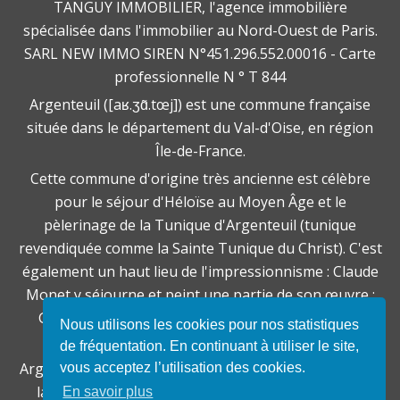
TANGUY IMMOBILIER, l'agence immobilière
spécialisée dans l'immobilier au Nord-Ouest de Paris.
SARL NEW IMMO SIREN N°451.296.552.00016 - Carte
professionnelle N ° T 844
Argenteuil ([aʁ.ʒɑ̃.tœj]) est une commune française
située dans le département du Val-d'Oise, en région
Île-de-France.
Cette commune d'origine très ancienne est célèbre
pour le séjour d'Héloïse au Moyen Âge et le
pèlerinage de la Tunique d'Argenteuil (tunique
revendiquée comme la Sainte Tunique du Christ). C'est
également un haut lieu de l'impressionnisme : Claude
Monet y séjourne et peint une partie de son œuvre ;
Georges Braque y naît un peu plus tard en 1882.
Nous utilisons les cookies pour nos statistiques
À vocation essentiellement agricole et viticole,
de fréquentation. En continuant à utiliser le site,
Argenteuil a connu une importante industrialisation à
vous acceptez l’utilisation des cookies.
la fin du XIXe siècle avant de devenir la quatrième
En savoir plus