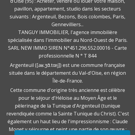
d’Oise (95) : Acheter, vendre ou louer votre maison,
pavillon, appartement, studio dans les secteurs
suivants : Argenteuil, Bezons, Bois colombes, Paris,
Gennevilliers...
TANGUY IMMOBILIER, l'agence immobilière
spécialisée dans l'immobilier au Nord-Ouest de Paris.
SARL NEW IMMO SIREN N°451.296.552.00016 - Carte
professionnelle N ° T 844
Argenteuil ([aʁ.ʒɑ̃.tœj]) est une commune française
située dans le département du Val-d'Oise, en région
Île-de-France.
Cette commune d'origine très ancienne est célèbre
pour le séjour d'Héloïse au Moyen Âge et le
pèlerinage de la Tunique d'Argenteuil (tunique
revendiquée comme la Sainte Tunique du Christ). C'est
également un haut lieu de l'impressionnisme : Claude
Monet y séjourne et peint une partie de son œuvre ;