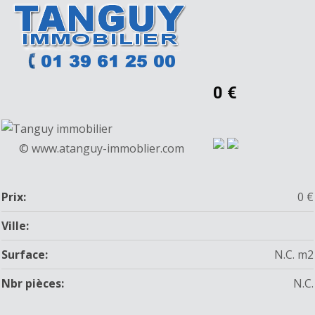
0 €
© www.atanguy-immoblier.com
Prix:
0 €
Ville:
Surface:
N.C. m2
Nbr pièces:
N.C.